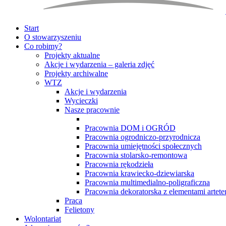
Start
O stowarzyszeniu
Co robimy?
Projekty aktualne
Akcje i wydarzenia – galeria zdjęć
Projekty archiwalne
WTZ
Akcje i wydarzenia
Wycieczki
Nasze pracownie
Pracownia DOM i OGRÓD
Pracownia ogrodniczo-przyrodnicza
Pracownia umiejętności społecznych
Pracownia stolarsko-remontowa
Pracownia rękodzieła
Pracownia krawiecko-dziewiarska
Pracownia multimedialno-poligraficzna
Pracownia dekoratorska z elementami arteter
Praca
Felietony
Wolontariat