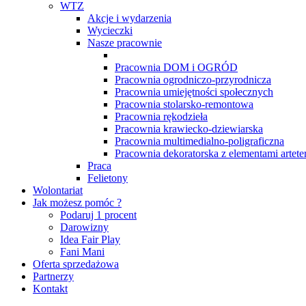
WTZ
Akcje i wydarzenia
Wycieczki
Nasze pracownie
Pracownia DOM i OGRÓD
Pracownia ogrodniczo-przyrodnicza
Pracownia umiejętności społecznych
Pracownia stolarsko-remontowa
Pracownia rękodzieła
Pracownia krawiecko-dziewiarska
Pracownia multimedialno-poligraficzna
Pracownia dekoratorska z elementami arteter
Praca
Felietony
Wolontariat
Jak możesz pomóc ?
Podaruj 1 procent
Darowizny
Idea Fair Play
Fani Mani
Oferta sprzedażowa
Partnerzy
Kontakt