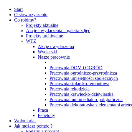
Start
O stowarzyszeniu
Co robimy?
Projekty aktualne
Akcje i wydarzenia – galeria zdjęć
Projekty archiwalne
WTZ
Akcje i wydarzenia
Wycieczki
Nasze pracownie
Pracownia DOM i OGRÓD
Pracownia ogrodniczo-przyrodnicza
Pracownia umiejętności społecznych
Pracownia stolarsko-remontowa
Pracownia rękodzieła
Pracownia krawiecko-dziewiarska
Pracownia multimedialno-poligraficzna
Pracownia dekoratorska z elementami arteter
Praca
Felietony
Wolontariat
Jak możesz pomóc ?
Podaruj 1 procent