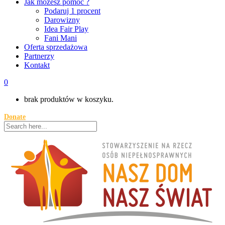
Jak możesz pomóc ?
Podaruj 1 procent
Darowizny
Idea Fair Play
Fani Mani
Oferta sprzedażowa
Partnerzy
Kontakt
0
brak produktów w koszyku.
Donate