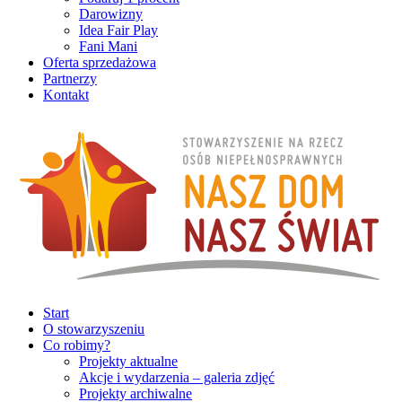
Darowizny
Idea Fair Play
Fani Mani
Oferta sprzedażowa
Partnerzy
Kontakt
Start
O stowarzyszeniu
Co robimy?
Projekty aktualne
Akcje i wydarzenia – galeria zdjęć
Projekty archiwalne