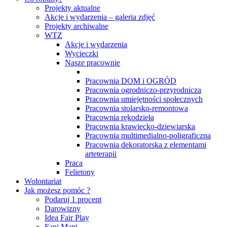
Projekty aktualne
Akcje i wydarzenia – galeria zdjęć
Projekty archiwalne
WTZ
Akcje i wydarzenia
Wycieczki
Nasze pracownie
Pracownia DOM i OGRÓD
Pracownia ogrodniczo-przyrodnicza
Pracownia umiejętności społecznych
Pracownia stolarsko-remontowa
Pracownia rękodzieła
Pracownia krawiecko-dziewiarska
Pracownia multimedialno-poligraficzna
Pracownia dekoratorska z elementami
arteterapii
Praca
Felietony
Wolontariat
Jak możesz pomóc ?
Podaruj 1 procent
Darowizny
Idea Fair Play
Fani Mani