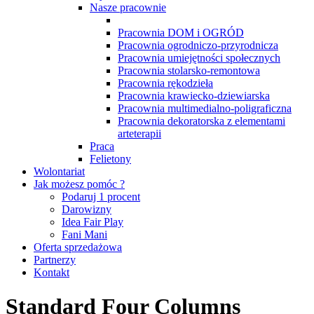
Nasze pracownie
Pracownia DOM i OGRÓD
Pracownia ogrodniczo-przyrodnicza
Pracownia umiejętności społecznych
Pracownia stolarsko-remontowa
Pracownia rękodzieła
Pracownia krawiecko-dziewiarska
Pracownia multimedialno-poligraficzna
Pracownia dekoratorska z elementami
arteterapii
Praca
Felietony
Wolontariat
Jak możesz pomóc ?
Podaruj 1 procent
Darowizny
Idea Fair Play
Fani Mani
Oferta sprzedażowa
Partnerzy
Kontakt
Standard Four Columns