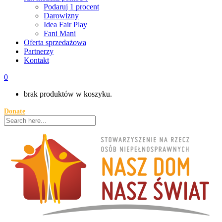
Podaruj 1 procent
Darowizny
Idea Fair Play
Fani Mani
Oferta sprzedażowa
Partnerzy
Kontakt
0
brak produktów w koszyku.
Donate