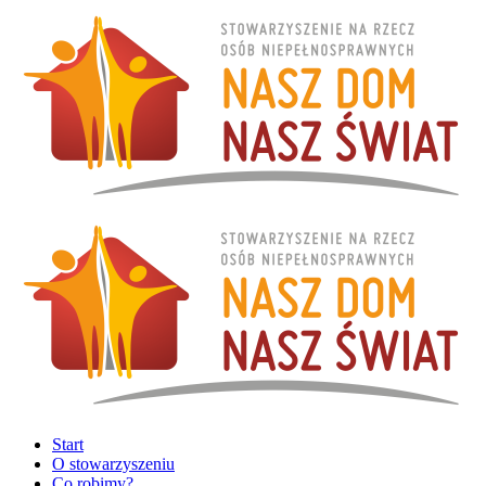
Start
O stowarzyszeniu
Co robimy?