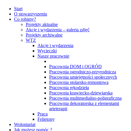
Start
O stowarzyszeniu
Co robimy?
Projekty aktualne
Akcje i wydarzenia – galeria zdjęć
Projekty archiwalne
WTZ
Akcje i wydarzenia
Wycieczki
Nasze pracownie
Pracownia DOM i OGRÓD
Pracownia ogrodniczo-przyrodnicza
Pracownia umiejętności społecznych
Pracownia stolarsko-remontowa
Pracownia rękodzieła
Pracownia krawiecko-dziewiarska
Pracownia multimedialno-poligraficzna
Pracownia dekoratorska z elementami
arteterapii
Praca
Felietony
Wolontariat
Jak możesz pomóc ?