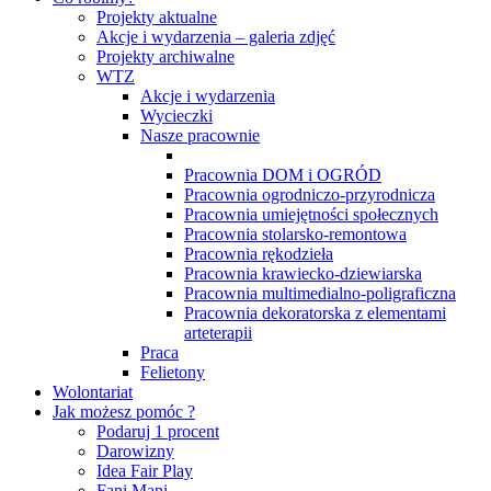
Projekty aktualne
Akcje i wydarzenia – galeria zdjęć
Projekty archiwalne
WTZ
Akcje i wydarzenia
Wycieczki
Nasze pracownie
Pracownia DOM i OGRÓD
Pracownia ogrodniczo-przyrodnicza
Pracownia umiejętności społecznych
Pracownia stolarsko-remontowa
Pracownia rękodzieła
Pracownia krawiecko-dziewiarska
Pracownia multimedialno-poligraficzna
Pracownia dekoratorska z elementami
arteterapii
Praca
Felietony
Wolontariat
Jak możesz pomóc ?
Podaruj 1 procent
Darowizny
Idea Fair Play
Fani Mani