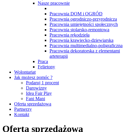
Nasze pracownie
Pracownia DOM i OGRÓD
Pracownia ogrodniczo-przyrodnicza
Pracownia umiejętności społecznych
Pracownia stolarsko-remontowa
Pracownia rękodzieła
Pracownia krawiecko-dziewiarska
Pracownia multimedialno-poligraficzna
Pracownia dekoratorska z elementami
arteterapii
Praca
Felietony
Wolontariat
Jak możesz pomóc ?
Podaruj 1 procent
Darowizny
Idea Fair Play
Fani Mani
Oferta sprzedażowa
Partnerzy
Kontakt
Oferta sprzedażowa