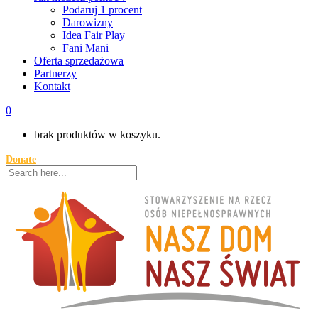
Podaruj 1 procent
Darowizny
Idea Fair Play
Fani Mani
Oferta sprzedażowa
Partnerzy
Kontakt
0
brak produktów w koszyku.
Donate