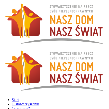
Start
O stowarzyszeniu
Co robimy?