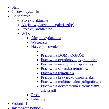
Start
O stowarzyszeniu
Co robimy?
Projekty aktualne
Akcje i wydarzenia – galeria zdjęć
Projekty archiwalne
WTZ
Akcje i wydarzenia
Wycieczki
Nasze pracownie
Pracownia DOM i OGRÓD
Pracownia ogrodniczo-przyrodnicza
Pracownia umiejętności społecznych
Pracownia stolarsko-remontowa
Pracownia rękodzieła
Pracownia krawiecko-dziewiarska
Pracownia multimedialno-poligraficzna
Pracownia dekoratorska z elementami
arteterapii
Praca
Felietony
Wolontariat
Jak możesz pomóc ?