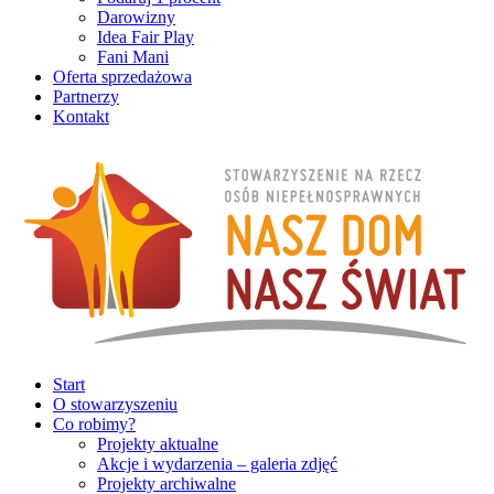
Darowizny
Idea Fair Play
Fani Mani
Oferta sprzedażowa
Partnerzy
Kontakt
Start
O stowarzyszeniu
Co robimy?
Projekty aktualne
Akcje i wydarzenia – galeria zdjęć
Projekty archiwalne