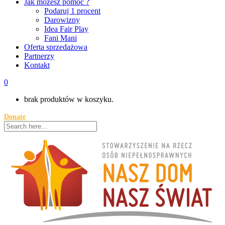
Jak możesz pomóc ?
Podaruj 1 procent
Darowizny
Idea Fair Play
Fani Mani
Oferta sprzedażowa
Partnerzy
Kontakt
0
brak produktów w koszyku.
Donate