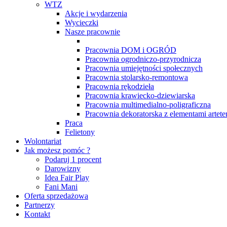
WTZ
Akcje i wydarzenia
Wycieczki
Nasze pracownie
Pracownia DOM i OGRÓD
Pracownia ogrodniczo-przyrodnicza
Pracownia umiejętności społecznych
Pracownia stolarsko-remontowa
Pracownia rękodzieła
Pracownia krawiecko-dziewiarska
Pracownia multimedialno-poligraficzna
Pracownia dekoratorska z elementami arteter
Praca
Felietony
Wolontariat
Jak możesz pomóc ?
Podaruj 1 procent
Darowizny
Idea Fair Play
Fani Mani
Oferta sprzedażowa
Partnerzy
Kontakt