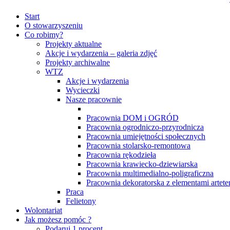
Start
O stowarzyszeniu
Co robimy?
Projekty aktualne
Akcje i wydarzenia – galeria zdjęć
Projekty archiwalne
WTZ
Akcje i wydarzenia
Wycieczki
Nasze pracownie
Pracownia DOM i OGRÓD
Pracownia ogrodniczo-przyrodnicza
Pracownia umiejętności społecznych
Pracownia stolarsko-remontowa
Pracownia rękodzieła
Pracownia krawiecko-dziewiarska
Pracownia multimedialno-poligraficzna
Pracownia dekoratorska z elementami arteter
Praca
Felietony
Wolontariat
Jak możesz pomóc ?
Podaruj 1 procent