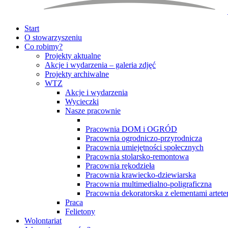
Start
O stowarzyszeniu
Co robimy?
Projekty aktualne
Akcje i wydarzenia – galeria zdjęć
Projekty archiwalne
WTZ
Akcje i wydarzenia
Wycieczki
Nasze pracownie
Pracownia DOM i OGRÓD
Pracownia ogrodniczo-przyrodnicza
Pracownia umiejętności społecznych
Pracownia stolarsko-remontowa
Pracownia rękodzieła
Pracownia krawiecko-dziewiarska
Pracownia multimedialno-poligraficzna
Pracownia dekoratorska z elementami arteter
Praca
Felietony
Wolontariat